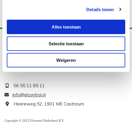
Details tonen
Alles toestaan
Selectie toestaan
Weigeren
Elcontrol Nederland B.V.
06 55 11 85 11

info@elcontrol.nl

Heereweg 52, 1901 ME Castricum

Copyright © 2022 Elcontrol Nederland B.V.