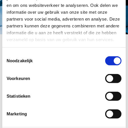
en om ons websiteverkeer te analyseren. Ook delen we
informatie over uw gebruik van onze site met onze
partners voor social media, adverteren en analyse. Deze
partners kunnen deze gegevens combineren met andere
informatie die u aan ze heeft verstrekt of die ze hebben
verzameld op basis van uw gebruik van hun services.
Toestemmingsselectie
Titel
Noodzakelijk
Saepe laboriosam est sit reiciendis ut voluptatem qui
Voorkeuren
veritatis et suscipit minima qui facere maxime recusandae
iure eum mollitia totam ea odio asperiores velit quia
inventore amet ratione sed qui eligendi rerum dolorem sunt
Statistieken
aut rerum aspernatur dignissimos tempore qui ab odit
molestias perferendis aut consequatur et corrupti minus
harum et eos ut maxime totam id qui ex labore sint
Marketing
molestias atque ipsum consequatur dicta iste unde itaque
odit porro dignissimos ut quia exercitationem omnis
doloribus voluptatem.