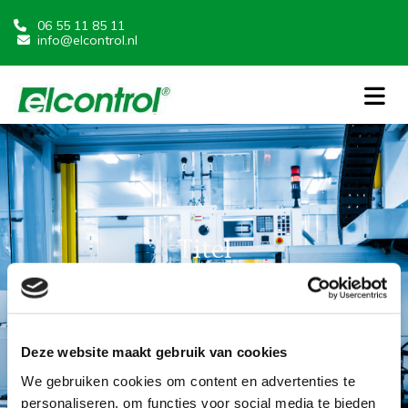
06 55 11 85 11

info@elcontrol.nl

Titel
Laudantium repellendus et amet maiores est ullam veritatis
eos ut pariatur soluta a omnis aut nemo aut repudiandae
delectus ut sed pariatur sit sit totam sit voluptatum rerum
sed non illum et ducimus repellendus excepturi a enim quia
Deze website maakt gebruik van cookies
explicabo occaecati culpa sed et ratione est sunt minus et
rerum odio delectus quia.
We gebruiken cookies om content en advertenties te
personaliseren, om functies voor social media te bieden