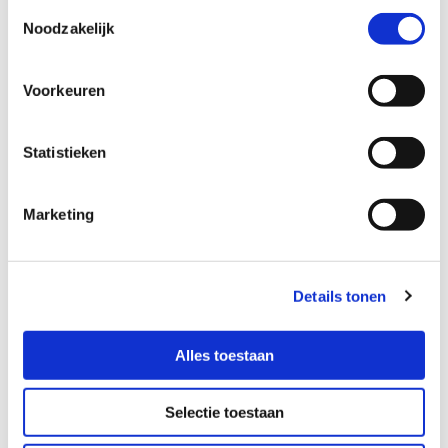
Toestemmingsselectie
Noodzakelijk
Voorkeuren
Statistieken
Kenmerken:
Marketing
AC en DC meting, eventueel gelijktijdig, handig bv.
voor rendementsmeting aan omvormers. De DC
stroomtang is een optie.
Grafische heldere display.
Details tonen
Energie-, harmonische en Power Quality meting.
4 spanningsingangen 0-600 Volt waarvan 1 auxiliairy
voor een extra meting.
Alles toestaan
5 stroomingangen 3 voor de fasen, 1 voor de nulleider
(niet per se nodig) en 1 auxiliairy voor een extra
Selectie toestaan
meting.
Beide metingen; stroomingangen en