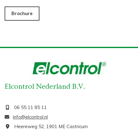
Brochure
Elcontrol Nederland B.V.
06 55 11 85 11

info@elcontrol.nl

Heereweg 52, 1901 ME Castricum
