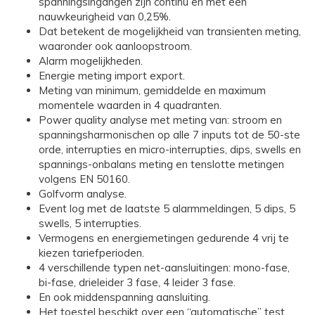
spanningsingangen zijn continu en met een
nauwkeurigheid van 0,25%.
Dat betekent de mogelijkheid van transienten meting,
waaronder ook aanloopstroom.
Alarm mogelijkheden.
Energie meting import export.
Meting van minimum, gemiddelde en maximum
momentele waarden in 4 quadranten.
Power quality analyse met meting van: stroom en
spanningsharmonischen op alle 7 inputs tot de 50-ste
orde, interrupties en micro-interrupties, dips, swells en
spannings-onbalans meting en tenslotte metingen
volgens EN 50160.
Golfvorm analyse.
Event log met de laatste 5 alarmmeldingen, 5 dips, 5
swells, 5 interrupties.
Vermogens en energiemetingen gedurende 4 vrij te
kiezen tariefperioden.
4 verschillende typen net-aansluitingen: mono-fase,
bi-fase, drieleider 3 fase, 4 leider 3 fase.
En ook middenspanning aansluiting.
Het toestel beschikt over een “automatische” test