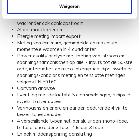
spanningsingangen zijn continu en met een
Weigeren
nauwkeurigheid van 0,25%.
Dat betekent de mogelijkheid van transienten meting,
waaronder ook aanloopstroom.
Alarm mogelijkheden.
Energie meting import export.
Meting van minimum, gemiddelde en maximum
momentele waarden in 4 quadranten.
Power quality analyse met meting van: stroom en
spanningsharmonischen op alle 7 inputs tot de 50-ste
orde, interrupties en micro-interrupties, dips, swells en
spannings-onbalans meting en tenslotte metingen
volgens EN 50160.
Golfvorm analyse.
Event log met de laatste 5 alarmmeldingen, 5 dips, 5
swells, 5 interrupties.
Vermogens en energiemetingen gedurende 4 vrij te
kiezen tariefperioden.
4 verschillende typen net-aansluitingen: mono-fase,
bi-fase, drieleider 3 fase, 4 leider 3 fase.
En ook middenspanning aansluiting.